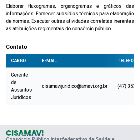
Elaborar fluxogramas, organogramas e gráficos das
informações. Fornecer subsídios técnicos para elaboração
de normas. Executar outras atividades correlatas inerentes
às atribuições regimentais do consórcio público.
Contato
CARGO
E-MAIL
TELEFONE
Gerente
de
cisamavijuridico@amavi.org.br
(47) 3531
Assuntos
Jurídicos
Consórcio Público Interfederativo de Saúde e