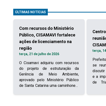
ÚLTIMAS NOTÍCIAS
Com recursos do Ministério
Centro
Público, CISAMAVI fortalece
reuniã
ações de licenciamento na
CISAM
região
terça, 1
terça, 21 de julho de 2026
Prefeit
O Cisamavi adquiriu com recursos
se reuni
do projeto de estruturação da
discutir
Gerência de Meio Ambiente,
e a imp
aprovado pelo Ministério Público
de Tr
de Santa Catarina uma caminhonete
Resíduo
Ford Ranger que será utilizada para
micror
as ações de licenciamento
otimiza
ambiental. O órgão repassou ao
reduzi