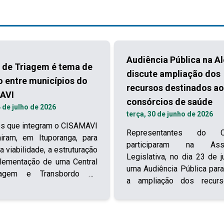
Audiência Pública na A
 de Triagem é tema de
discute ampliação dos
o entre municípios do
recursos destinados a
AVI
consórcios de saúde
4 de julho de 2026
terça, 30 de junho de 2026
os que integram o CISAMAVI
Representantes do Ci
ram, em Ituporanga, para
participaram na Asse
 a viabilidade, a estruturação
Legislativa, no dia 23 de j
lementação de uma Central
uma Audiência Pública para 
iagem e Transbordo de
a ampliação dos recur
s Sólidos com abrangência
consórcios interfederat
regional. A medida busca
saúde. O encontro, 
r a gestão dos resíduos,
representantes do Estad
r custos operacionais,