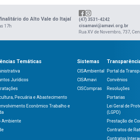
municípios para discutir o
er ganhos de escala e
dos repasses e mudan
cer a cooperação entre os
operacionalização do P
alitário do Alto Vale do Itajaí
(47) 3531-4242
ios.
Qualicis.
cisamavi@amavi.org.br
às 17h
Rua XV de Novembro, 737, Cent
ências Temáticas
Sistemas
Transparênci
nistrativa
CISAmbiental
Portal da Transp
ntos Jurídicos
CISAmavi
Convênios
tratações
CISCompras
Resoluções
cultura, Pecuária e Abastecimento
Portarias
nvolvimento Econômico Trabalho e
Lei Geral de Pro
da
(LGPD)
o Ambiente
Prestação de Co
de
Contratos de Ra
Contratos Intera