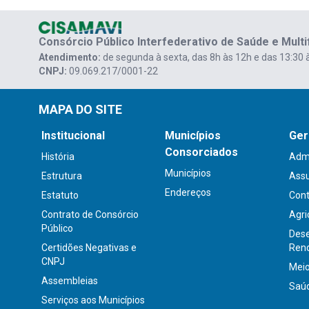
Consórcio R$ 156.452,00,
promov
provenientes de acordos de não
fortale
persecução penal firmados na
Consórcio Público Interfederativo de Saúde e Multifin
municíp
Comarca de Rio do Sul.
Atendimento:
de segunda à sexta, das 8h às 12h e das 13:30 
CNPJ:
09.069.217/0001-22
MAPA DO SITE
Institucional
Municípios
Ger
Consorciados
História
Admi
Municípios
Estrutura
Assu
Endereços
Estatuto
Con
Contrato de Consórcio
Agri
Público
Dese
Certidões Negativas e
Ren
CNPJ
Mei
Assembleias
Saú
Serviços aos Municípios