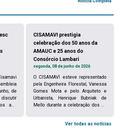
Notícia Completa
lesc
CISAMAVI prestigia
celebração dos 50 anos da
os
AMAUC e 25 anos do
Consórcio Lambari
segunda, 08 de junho de 2026
samavi
O CISAMAVI esteve representado
mbleia
pela Engenheira Florestal, Vanessa
unho, de
Gomes Mota e pelo Arquiteto e
discutir
Urbanista, Henrique Bubniak de
sos aos
Mello durante a celebração dos 50
ivos de
anos da AMAUC e aos 25 anos do
reuniu
Consórcio Lambari. O evento
Ver todas as notícias
o e dos
aconteceu no Clube 29 de julho, em