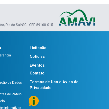
 aumento
Concórdia.
ças na
rograma
ro, Rio do Sul/SC - CEP 89160-015
a
Licitação
arência
Notícias
Eventos
Contato
Termos de Uso e Aviso de
teção de Dados
Privacidade
ntas de Rateio
teio
dministrativos